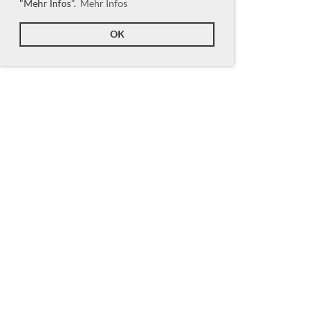
"Mehr Infos".
Mehr Infos
OK
Nächste Anlässe
Trainingsweekend
Sa 29.08.2026 09:00 -
So 30.08.2026 16:00
Neujahrsturnier
Sa 16.01.2027 14:00 - 17:30
Swiss Open (Ausflug)
Sa 20.03.2027 (ganztägig)