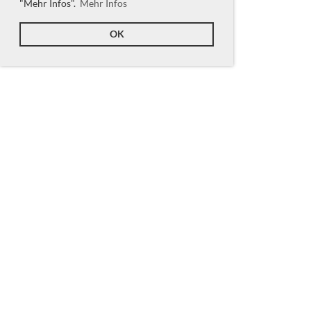
"Mehr Infos".
Mehr Infos
OK
Nächste Anlässe
Trainingsweekend
Sa 29.08.2026 09:00 -
So 30.08.2026 16:00
Neujahrsturnier
Sa 16.01.2027 14:00 - 17:30
Swiss Open (Ausflug)
Sa 20.03.2027 (ganztägig)