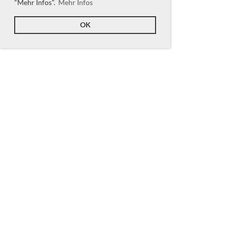
"Mehr Infos".
Mehr Infos
OK
Nächste Anlässe
Trainingsweekend
Sa 29.08.2026 09:00 -
So 30.08.2026 16:00
Neujahrsturnier
Sa 16.01.2027 14:00 - 17:30
Swiss Open (Ausflug)
Sa 20.03.2027 (ganztägig)